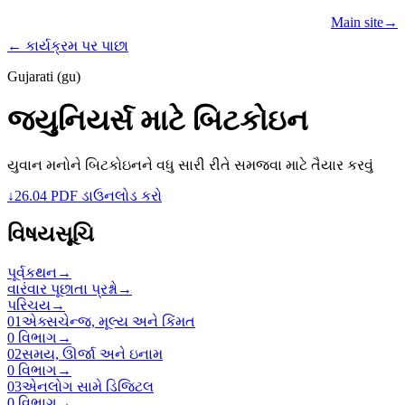
Learn
Teach
Resources
Main site
→
PROGRAMS
← કાર્યક્રમ પર પાછા
Gujarati (gu)
જ્યુનિયર્સ માટે બિટકોઇન
યુવાન મનોને બિટકોઇનને વધુ સારી રીતે સમજવા માટે તૈયાર કરવું
↓
26.04 PDF ડાઉનલોડ કરો
વિષયસૂચિ
પૂર્વકથન
→
વારંવાર પૂછાતા પ્રશ્નો
→
પરિચય
→
01
એક્સચેન્જ, મૂલ્ય અને કિંમત
0 વિભાગ
→
02
સમય, ઊર્જા અને ઇનામ
0 વિભાગ
→
03
એનલોગ સામે ડિજિટલ
0 વિભાગ
→