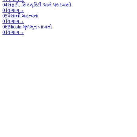
04
સેફ્ટી, સિક્યુરિટી અને પ્રાઇવસી
0 વિભાગ
→
05
પૈસાની મહત્વતા
0 વિભાગ
→
06
Bitcoin મૂળભૂત બાબતો
0 વિભાગ
→
Open Source Bitcoin education for everyone.
Home
Learn
Teach
Resources
myfirstbitcoin.org
Programs on GitHub
© 2026 My First Bitcoin — All rights reserved.