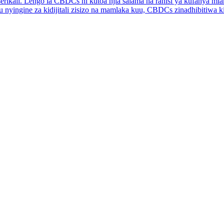
erikali. Lengo la CBDCs ni kutoa njia salama na rahisi ya kufanya mi
u nyingine za kidijitali zisizo na mamlaka kuu, CBDCs zinadhibitiwa ki