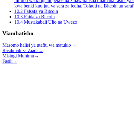
mfumo wa kidijitali pekee na zinawakilisha dhamana rasmi ya s
kwa benki kuu juu ya sera za fedha. Tofauti na Bitcoin au saraf
10.2
Falsafa ya Bitcoin
10.3
Faida za Bitcoin
10.4
Mustakabali Ulio na Uwezo
Viambatisho
Masomo halisi ya utafiti wa matukio
→
Rasilimali za Ziada
→
Misingi Muhimu
→
Fasili
→
Open Source Bitcoin education for everyone.
Home
Learn
Teach
Resources
myfirstbitcoin.org
Programs on GitHub