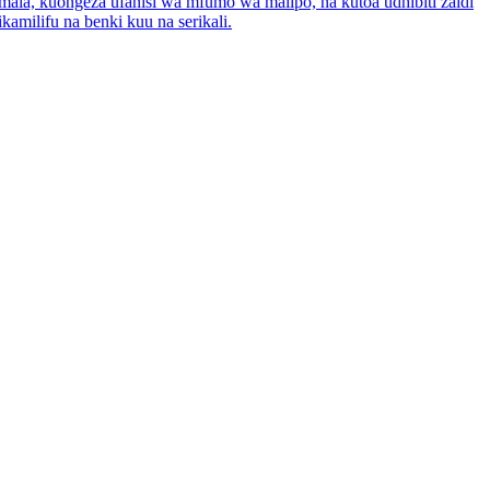
amala, kuongeza ufanisi wa mfumo wa malipo, na kutoa udhibiti zaidi
kamilifu na benki kuu na serikali.