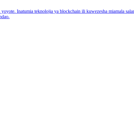
 kuu yoyote. Inatumia teknolojia ya blockchain ili kuwezesha miamala sal
ndao.