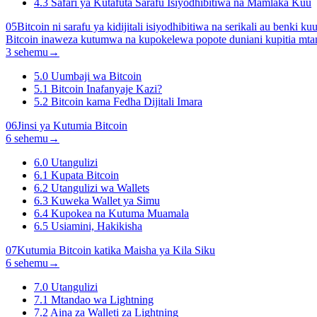
4.3
Safari ya Kutafuta Sarafu Isiyodhibitiwa na Mamlaka Kuu
05
Bitcoin ni sarafu ya kidijitali isiyodhibitiwa na serikali au benki
Bitcoin inaweza kutumwa na kupokelewa popote duniani kupitia mta
3 sehemu
→
5.0
Uumbaji wa Bitcoin
5.1
Bitcoin Inafanyaje Kazi?
5.2
Bitcoin kama Fedha Dijitali Imara
06
Jinsi ya Kutumia Bitcoin
6 sehemu
→
6.0
Utangulizi
6.1
Kupata Bitcoin
6.2
Utangulizi wa Wallets
6.3
Kuweka Wallet ya Simu
6.4
Kupokea na Kutuma Muamala
6.5
Usiamini, Hakikisha
07
Kutumia Bitcoin katika Maisha ya Kila Siku
6 sehemu
→
7.0
Utangulizi
7.1
Mtandao wa Lightning
7.2
Aina za Walleti za Lightning