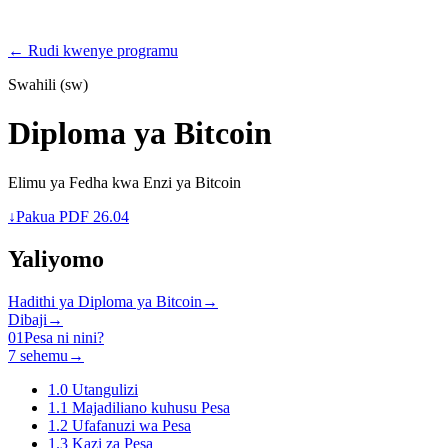
PROGRAMS
← Rudi kwenye programu
Swahili (sw)
Diploma ya Bitcoin
Elimu ya Fedha kwa Enzi ya Bitcoin
↓
Pakua PDF 26.04
Yaliyomo
Hadithi ya Diploma ya Bitcoin
→
Dibaji
→
01
Pesa ni nini?
7 sehemu
→
1.0
Utangulizi
1.1
Majadiliano kuhusu Pesa
1.2
Ufafanuzi wa Pesa
1.3
Kazi za Pesa