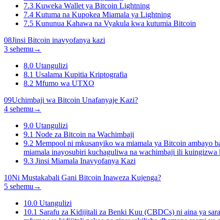
7.3
Kuweka Wallet ya Bitcoin Lightning
7.4
Kutuma na Kupokea Miamala ya Lightning
7.5
Kununua Kahawa na Vyakula kwa kutumia Bitcoin
08
Jinsi Bitcoin inavyofanya kazi
3 sehemu
→
8.0
Utangulizi
8.1
Usalama Kupitia Kriptografia
8.2
Mfumo wa UTXO
09
Uchimbaji wa Bitcoin Unafanyaje Kazi?
4 sehemu
→
9.0
Utangulizi
9.1
Node za Bitcoin na Wachimbaji
9.2
Mempool ni mkusanyiko wa miamala ya Bitcoin ambayo bad
miamala inayosubiri kuchaguliwa na wachimbaji ili kuingizw
9.3
Jinsi Miamala Inavyofanya Kazi
10
Ni Mustakabali Gani Bitcoin Inaweza Kujenga?
5 sehemu
→
10.0
Utangulizi
10.1
Sarafu za Kidijitali za Benki Kuu (CBDCs) ni aina ya sara