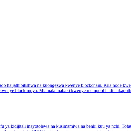
o haijathibitishwa na kuongezwa kwenye blockchain. Kila node kwe
a kwenye block mpya. Miamala inabaki kwenye mempool hadi itakapot
fu ya kidijitali inayotolewa na kusimamiwa na benki kuu ya nchi. Tofa