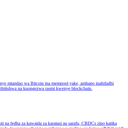
nye mtandao wa Bitcoin ina mempool yake, ambapo inahifadhi
hibitishwa na kuongezwa rasmi kwenye blockchain.
uti na fedha za kawaida za karatasi au sarafu, CBDCs zipo katika