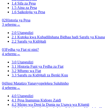
1.4
Sifa za Pesa
1.5
Aina za Pesa
1.6
Saikolojia ya Pesa
02
Historia ya Pesa
3 sehemu
→
2.0
Utangulizi
2.1
Kutoka kwa Kubadilishana Bidhaa hadi Sarafu ya Kisasa
2.2
Sarafu ya Kidijitali
03
Fedha ya Fiat ni nini?
4 sehemu
→
3.0
Utangulizi
3.1
Historia Fupi ya Fedha za Fiat
3.2
Mfumo wa Fiat
3.3
Sarafu za Kidijitali za Benki Kuu
04
Jinsi Matatizo Yanavyopelekea Suluhisho
4 sehemu
→
4.0
Utangulizi
4.1
Pesa Inanunua Kidogo Zaidi
4.2
Mzigo wa Deni la Dunia na Usawa wa Kijamii