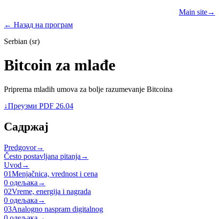
Learn
Teach
Resources
Main site
→
PROGRAMS
← Назад на програм
Serbian (sr)
Bitcoin za mlađe
Priprema mladih umova za bolje razumevanje Bitcoina
↓
Преузми PDF 26.04
Садржај
Predgovor
→
Često postavljana pitanja
→
Uvod
→
01
Menjačnica, vrednost i cena
0 одељака
→
02
Vreme, energija i nagrada
0 одељака
→
03
Analogno naspram digitalnog
0 одељака
→