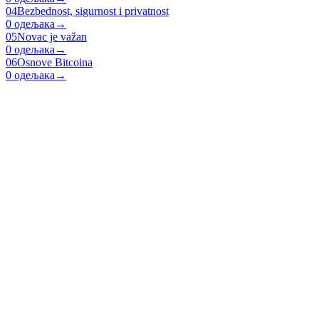
04
Bezbednost, sigurnost i privatnost
0 одељака
→
05
Novac je važan
0 одељака
→
06
Osnove Bitcoina
0 одељака
→
Open Source Bitcoin education for everyone.
Home
Learn
Teach
Resources
myfirstbitcoin.org
Programs on GitHub
© 2026 My First Bitcoin — All rights reserved.