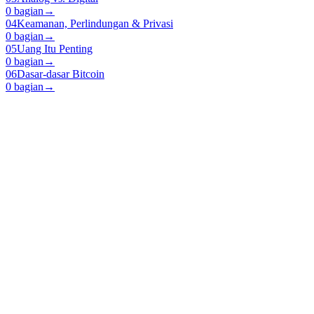
0 bagian
→
04
Keamanan, Perlindungan & Privasi
0 bagian
→
05
Uang Itu Penting
0 bagian
→
06
Dasar-dasar Bitcoin
0 bagian
→
Open Source Bitcoin education for everyone.
Home
Learn
Teach
Resources
myfirstbitcoin.org
Programs on GitHub
© 2026 My First Bitcoin — All rights reserved.