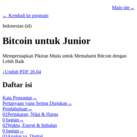
Learn
Teach
Resources
Main site
→
PROGRAMS
← Kembali ke program
Indonesian (id)
Bitcoin untuk Junior
Mempersiapkan Pikiran Muda untuk Memahami Bitcoin dengan
Lebih Baik
↓
Unduh PDF 26.04
Daftar isi
Kata Pengantar
→
Pertanyaan yang Sering Diajukan
→
Pendahuluan
→
01
Pertukaran, Nilai & Harga
0 bagian
→
02
Waktu, Energi & Imbalan
0 bagian
→
03
Analog vs. Digital