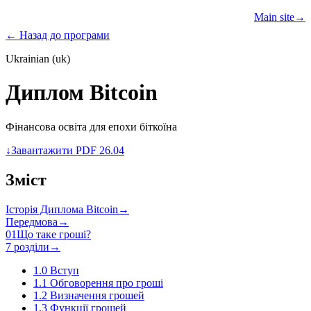
Learn
Teach
Resources
Main site
→
PROGRAMS
← Назад до програми
Ukrainian (uk)
Диплом Bitcoin
Фінансова освіта для епохи біткоїна
↓
Завантажити PDF 26.04
Зміст
Історія Диплома Bitcoin
→
Передмова
→
01
Що таке гроші?
7 розділи
→
1.0
Вступ
1.1
Обговорення про гроші
1.2
Визначення грошей
1.3
Функції грошей