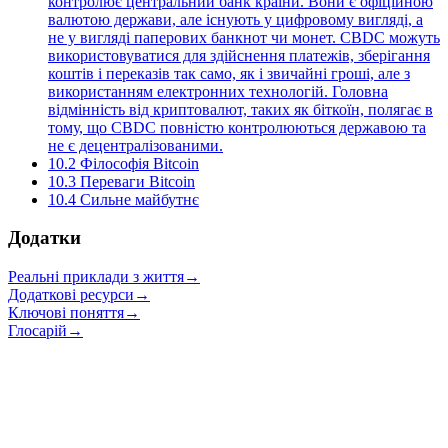
контролює центральний банк країни. Вони є офіційною
валютою держави, але існують у цифровому вигляді, а
не у вигляді паперових банкнот чи монет. CBDC можуть
використовуватися для здійснення платежів, зберігання
коштів і переказів так само, як і звичайні гроші, але з
використанням електронних технологій. Головна
відмінність від криптовалют, таких як біткоїн, полягає в
тому, що CBDC повністю контролюються державою та
не є децентралізованими.
10.2
Філософія Bitcoin
10.3
Переваги Bitcoin
10.4
Сильне майбутнє
Додатки
Реальні приклади з життя
→
Додаткові ресурси
→
Ключові поняття
→
Глосарій
→