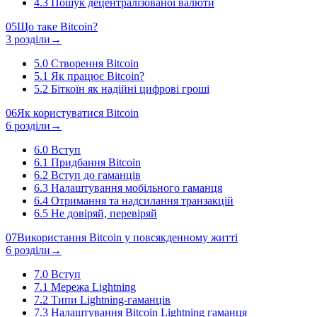
4.3
Пошук децентралізованої валюти
05
Що таке Bitcoin?
3 розділи
→
5.0
Створення Bitcoin
5.1
Як працює Bitcoin?
5.2
Біткоїн як надійні цифрові гроші
06
Як користуватися Bitcoin
6 розділи
→
6.0
Вступ
6.1
Придбання Bitcoin
6.2
Вступ до гаманців
6.3
Налаштування мобільного гаманця
6.4
Отримання та надсилання транзакцій
6.5
Не довіряй, перевіряй
07
Використання Bitcoin у повсякденному житті
6 розділи
→
7.0
Вступ
7.1
Мережа Lightning
7.2
Типи Lightning-гаманців
7.3
Налаштування Bitcoin Lightning гаманця