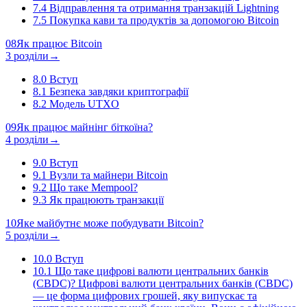
7.4
Відправлення та отримання транзакцій Lightning
7.5
Покупка кави та продуктів за допомогою Bitcoin
08
Як працює Bitcoin
3 розділи
→
8.0
Вступ
8.1
Безпека завдяки криптографії
8.2
Модель UTXO
09
Як працює майнінг біткоїна?
4 розділи
→
9.0
Вступ
9.1
Вузли та майнери Bitcoin
9.2
Що таке Mempool?
9.3
Як працюють транзакції
10
Яке майбутнє може побудувати Bitcoin?
5 розділи
→
10.0
Вступ
10.1
Що таке цифрові валюти центральних банків
(CBDC)? Цифрові валюти центральних банків (CBDC)
— це форма цифрових грошей, яку випускає та