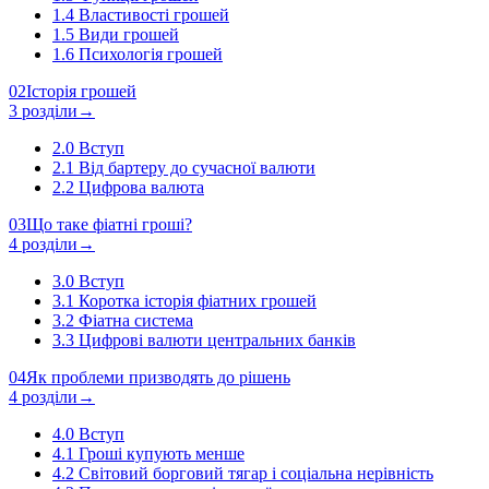
1.4
Властивості грошей
1.5
Види грошей
1.6
Психологія грошей
02
Історія грошей
3 розділи
→
2.0
Вступ
2.1
Від бартеру до сучасної валюти
2.2
Цифрова валюта
03
Що таке фіатні гроші?
4 розділи
→
3.0
Вступ
3.1
Коротка історія фіатних грошей
3.2
Фіатна система
3.3
Цифрові валюти центральних банків
04
Як проблеми призводять до рішень
4 розділи
→
4.0
Вступ
4.1
Гроші купують менше
4.2
Світовий борговий тягар і соціальна нерівність