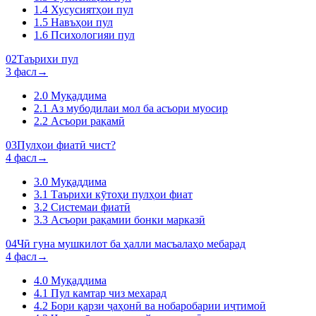
1.4
Хусусиятҳои пул
1.5
Навъҳои пул
1.6
Психологияи пул
02
Таърихи пул
3 фасл
→
2.0
Муқаддима
2.1
Аз мубодилаи мол ба асъори муосир
2.2
Асъори рақамӣ
03
Пулҳои фиатӣ чист?
4 фасл
→
3.0
Муқаддима
3.1
Таърихи кӯтоҳи пулҳои фиат
3.2
Системаи фиатӣ
3.3
Асъори рақамии бонки марказӣ
04
Чӣ гуна мушкилот ба ҳалли масъалаҳо мебарад
4 фасл
→
4.0
Муқаддима
4.1
Пул камтар чиз мехарад
4.2
Бори қарзи ҷаҳонӣ ва нобаробарии иҷтимоӣ