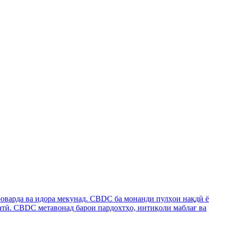
оварда ва идора мекунад. CBDC ба монанди пулҳои нақдӣ ё
ратӣ. CBDC метавонад барои пардохтҳо, интиқоли маблағ ва