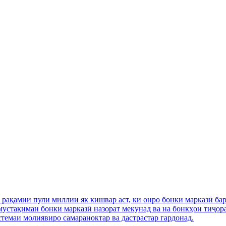
ақамии пули миллии як кишвар аст, ки онро бонки марказӣ бар
о мустақиман бонки марказӣ назорат мекунад ва на бонкҳои тиҷо
темаи молиявиро самараноктар ва дастрастар гардонад.