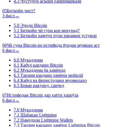
4.3
Ҷустуҷӯи асъори ғайримарказӣ
05
Биткойн чист?
3 фасл
→
5.0
Эҷоди Bitcoin
5.1
Биткойн чӣ гуна кор мекунад?
5.2
Биткойн ҳамчун пули рақамии устувор
06
Чӣ гуна Bitcoin-ро истифода бурдан мумкин аст
6 фасл
→
6.0
Муқаддима
6.1
Қабул кардани Bitcoin
6.2
Муқаддима ба ҳамёнҳо
6.3
Танзим кардани ҳамёни мобилӣ
6.4
Қабул ва фиристодани муомилаҳо
6.5
Бовар накунед, санҷед
07
Истифодаи Bitcoin дар ҳаёти ҳаррӯза
6 фасл
→
7.0
Муқаддима
7.1
Шабакаи Lightning
7.2
Намудҳои Lightning Wallets
7.3
Танзим кардани ҳамёни Lightning Bitcoin