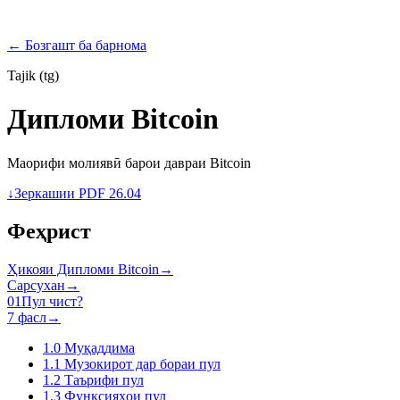
PROGRAMS
← Бозгашт ба барнома
Tajik (tg)
Дипломи Bitcoin
Маорифи молиявӣ барои давраи Bitcoin
↓
Зеркашии PDF 26.04
Феҳрист
Ҳикояи Дипломи Bitcoin
→
Сарсухан
→
01
Пул чист?
7 фасл
→
1.0
Муқаддима
1.1
Музокирот дар бораи пул
1.2
Таърифи пул
1.3
Функсияҳои пул