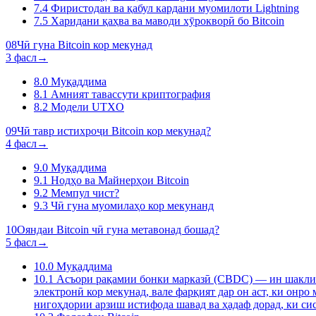
7.4
Фиристодан ва қабул кардани муомилоти Lightning
7.5
Харидани қаҳва ва маводи хӯрокворӣ бо Bitcoin
08
Чӣ гуна Bitcoin кор мекунад
3 фасл
→
8.0
Муқаддима
8.1
Амният тавассути криптография
8.2
Модели UTXO
09
Чӣ тавр истихроҷи Bitcoin кор мекунад?
4 фасл
→
9.0
Муқаддима
9.1
Нодҳо ва Майнерҳои Bitcoin
9.2
Мемпул чист?
9.3
Чӣ гуна муомилаҳо кор мекунанд
10
Ояндаи Bitcoin чӣ гуна метавонад бошад?
5 фасл
→
10.0
Муқаддима
10.1
Асъори рақамии бонки марказӣ (CBDC) — ин шакли р
электронӣ кор мекунад, вале фарқият дар он аст, ки онр
нигоҳдории арзиш истифода шавад ва ҳадаф дорад, ки сис