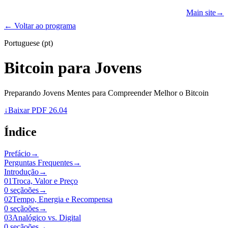
Learn
Teach
Resources
Main site
→
PROGRAMS
← Voltar ao programa
Portuguese (pt)
Bitcoin para Jovens
Preparando Jovens Mentes para Compreender Melhor o Bitcoin
↓
Baixar PDF 26.04
Índice
Prefácio
→
Perguntas Frequentes
→
Introdução
→
01
Troca, Valor e Preço
0 seçãoões
→
02
Tempo, Energia e Recompensa
0 seçãoões
→
03
Analógico vs. Digital
0 seçãoões
→