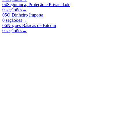
04
Segurança, Proteção e Privacidade
0 seçãoões
→
05
O Dinheiro Importa
0 seçãoões
→
06
Noções Básicas de Bitcoin
0 seçãoões
→
Open Source Bitcoin education for everyone.
Home
Learn
Teach
Resources
myfirstbitcoin.org
Programs on GitHub
© 2026 My First Bitcoin — All rights reserved.