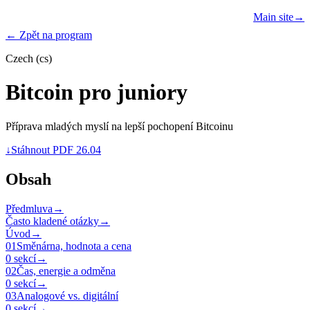
Learn
Teach
Resources
Main site
→
PROGRAMS
← Zpět na program
Czech (cs)
Bitcoin pro juniory
Příprava mladých myslí na lepší pochopení Bitcoinu
↓
Stáhnout PDF 26.04
Obsah
Předmluva
→
Často kladené otázky
→
Úvod
→
01
Směnárna, hodnota a cena
0 sekcí
→
02
Čas, energie a odměna
0 sekcí
→
03
Analogové vs. digitální
0 sekcí
→