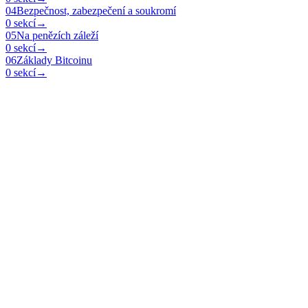
04
Bezpečnost, zabezpečení a soukromí
0 sekcí
→
05
Na penězích záleží
0 sekcí
→
06
Základy Bitcoinu
0 sekcí
→
Open Source Bitcoin education for everyone.
Home
Learn
Teach
Resources
myfirstbitcoin.org
Programs on GitHub
© 2026 My First Bitcoin — All rights reserved.