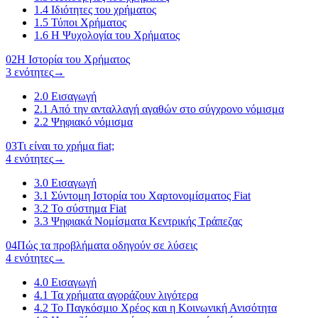
1.4
Ιδιότητες του χρήματος
1.5
Τύποι Χρήματος
1.6
Η Ψυχολογία του Χρήματος
02
Η Ιστορία του Χρήματος
3 ενότητες
→
2.0
Εισαγωγή
2.1
Από την ανταλλαγή αγαθών στο σύγχρονο νόμισμα
2.2
Ψηφιακό νόμισμα
03
Τι είναι το χρήμα fiat;
4 ενότητες
→
3.0
Εισαγωγή
3.1
Σύντομη Ιστορία του Χαρτονομίσματος Fiat
3.2
Το σύστημα Fiat
3.3
Ψηφιακά Νομίσματα Κεντρικής Τράπεζας
04
Πώς τα προβλήματα οδηγούν σε λύσεις
4 ενότητες
→
4.0
Εισαγωγή
4.1
Τα χρήματα αγοράζουν λιγότερα
4.2
Το Παγκόσμιο Χρέος και η Κοινωνική Ανισότητα