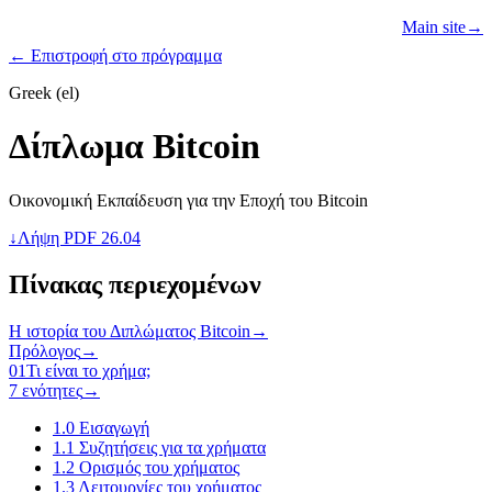
Learn
Teach
Resources
Main site
→
PROGRAMS
← Επιστροφή στο πρόγραμμα
Greek (el)
Δίπλωμα Bitcoin
Οικονομική Εκπαίδευση για την Εποχή του Bitcoin
↓
Λήψη PDF 26.04
Πίνακας περιεχομένων
Η ιστορία του Διπλώματος Bitcoin
→
Πρόλογος
→
01
Τι είναι το χρήμα;
7 ενότητες
→
1.0
Εισαγωγή
1.1
Συζητήσεις για τα χρήματα
1.2
Ορισμός του χρήματος
1.3
Λειτουργίες του χρήματος