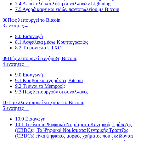
7.4
Αποστολή και λήψη συναλλαγών Lightning
7.5
Αγορά καφέ και ειδών παντοπωλείου με Bitcoin
08
Πώς λειτουργεί το Bitcoin
3 ενότητες
→
8.0
Εισαγωγή
8.1
Ασφάλεια μέσω Κρυπτογραφίας
8.2
Το μοντέλο UTXO
09
Πώς λειτουργεί η εξόρυξη Bitcoin;
4 ενότητες
→
9.0
Εισαγωγή
9.1
Κόμβοι και εξορύκτες Bitcoin
9.2
Τι είναι το Mempool;
9.3
Πώς λειτουργούν οι συναλλαγές
10
Τι μέλλον μπορεί να χτίσει το Bitcoin;
5 ενότητες
→
10.0
Εισαγωγή
10.1
Τι είναι τα Ψηφιακά Νομίσματα Κεντρικής Τράπεζας
(CBDCs); Τα Ψηφιακά Νομίσματα Κεντρικής Τράπεζας
(CBDCs) είναι ψηφιακές μορφές χρήματος που εκδίδονται