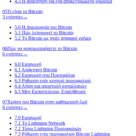
4.3
Η αναζήτηση για ένα αποκεντρωμένο νόμισμα
05
Τι είναι το Bitcoin;
3 ενότητες
→
5.0
Η Δημιουργία του Bitcoin
5.1
Πώς λειτουργεί το Bitcoin;
5.2
Το Bitcoin ως υγιές ψηφιακό χρήμα
06
Πώς να χρησιμοποιήσετε το Bitcoin
6 ενότητες
→
6.0
Εισαγωγή
6.1
Απόκτηση Bitcoin
6.2
Εισαγωγή στα Πορτοφόλια
6.3
Ρύθμιση ενός κινητού πορτοφολιού
6.4
Λήψη και αποστολή συναλλαγών
6.5
Μην Εμπιστεύεσαι, Επαλήθευσε
07
Χρήση του Bitcoin στην καθημερινή ζωή
6 ενότητες
→
7.0
Εισαγωγή
7.1
Το Lightning Network
7.2
Τύποι Lightning Πορτοφολιών
7.3
Ρύθμιση ενός πορτοφολιού Bitcoin Lightning