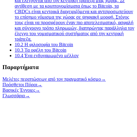
και ελέγχονται από την κεντρική τράπεζα μιας χώρας. Σε
αντίθεση με τα κρυπτονομίσματα όπως το Bitcoin, τα
CBDCs είναι κεντρικά διαχειριζόμενα και αντιπροσωπεύουν
το επίσημο νόμισμα της χώρας σε ψηφιακή μορφή. Στόχος
τους είναι να προσφέρουν έναν πιο αποτελεσματικό, ασφαλή
και σύγχρονο τρόπο πληρωμών, διατηρώντας παράλληλα τον
έλεγχο του νομισματικού συστήματος από την κεντρική
τράπεζα.
10.2
Η φιλοσοφία του Bitcoin
10.3
Τα οφέλη του Bitcoin
10.4
Ένα ενδυναμωμένο μέλλον
Παραρτήματα
Μελέτες περιπτώσεων από τον πραγματικό κόσμο
→
Πρόσθετοι Πόροι
→
Βασικές Έννοιες
→
Γλωσσάριο
→