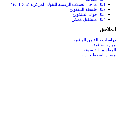
10.1
ما هي العملات الرقمية للبنوك المركزية (CBDCs)؟
10.2
فلسفة البيتكوين
10.3
فوائد البيتكوين
10.4
مستقبل مُمكَّن
الملاحق
دراسات حالة من الواقع
→
موارد إضافية
→
المفاهيم الرئيسية
→
مسرد المصطلحات
→
Open Source Bitcoin education for everyone.
Programs on GitHub
myfirstbitcoin.org
Resources
Teach
Learn
Home