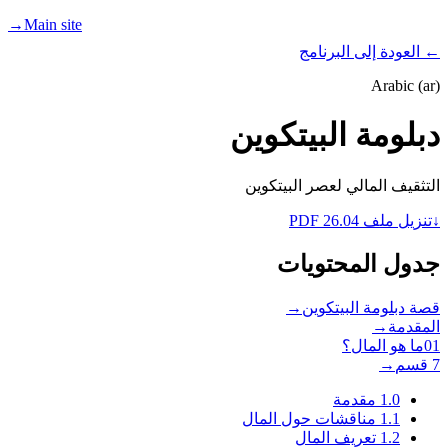
→
Main site
Resources
Teach
Learn
PROGRAMS
← العودة إلى البرنامج
Arabic (ar)
دبلومة البيتكوين
التثقيف المالي لعصر البيتكوين
↓
تنزيل ملف PDF 26.04
جدول المحتويات
قصة دبلومة البيتكوين
→
المقدمة
→
01
ما هو المال؟
7 قسم
→
1.0
مقدمة
1.1
مناقشات حول المال
1.2
تعريف المال