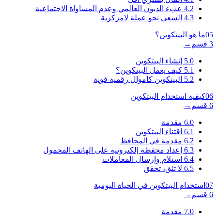
4.2
عبء الديون العالمي وعدم المساواة الاجتماعية
4.3
السعي نحو عملة لامركزية
05
ما هو البيتكوين؟
3 قسم
→
5.0
إنشاء البيتكوين
5.1
كيف يعمل البيتكوين؟
5.2
البيتكوين كأموال رقمية قوية
06
كيفية استخدام البيتكوين
6 قسم
→
6.0
مقدمة
6.1
اقتناء البيتكوين
6.2
مقدمة في المحافظ
6.3
إعداد محفظة إلكترونية على الهاتف المحمول
6.4
استلام وإرسال المعاملات
6.5
لا تثق، تحقق
07
استخدام البيتكوين في الحياة اليومية
6 قسم
→
7.0
مقدمة