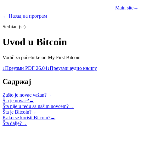
Learn
Teach
Resources
Main site
→
PROGRAMS
← Назад на програм
Serbian (sr)
Uvod u Bitcoin
Vodič za početnike od My First Bitcoin
↓
Преузми PDF 26.04
↓
Преузми аудио књигу
Садржај
Zašto je novac važan?
→
Šta je novac?
→
Šta nije u redu sa našim novcem?
→
Šta je Bitcoin?
→
Kako se koristi Bitcoin?
→
Šta dalje?
→