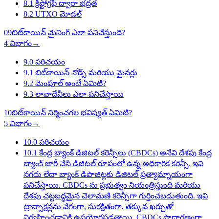
8.1
క్రిప్టోగ్రఫీ ద్వారా భద్రత
8.2
UTXO మోడల్
09
బిట్‌కాయిన్ మైనింగ్ ఎలా పనిచేస్తుంది?
4 విభాగం
→
9.0
పరిచయం
9.1
బిట్‌కాయిన్ నోడ్స్ మరియు మైనర్లు
9.2
మెంపూల్ అంటే ఏమిటి?
9.3
లావాదేవీలు ఎలా పనిచేస్తాయి
10
బిట్‌కాయిన్ నిర్మించగల భవిష్యత్ ఏమిటి?
5 విభాగం
→
10.0
పరిచయం
10.1
కేంద్ర బ్యాంక్ డిజిటల్ కరెన్సీలు (CBDCs) అనేవి దేశపు కేంద్ర
బ్యాంక్ జారీ చేసే డిజిటల్ రూపంలో ఉన్న అధికారిక కరెన్సీ. ఇవి
నగదు లేదా బ్యాంక్ డిపాజిట్లకు డిజిటల్ ప్రత్యామ్నాయంగా
పనిచేస్తాయి. CBDCs ను ప్రభుత్వం నియంత్రిస్తుంది మరియు
దేశపు చట్టబద్ధమైన చెలామణి కరెన్సీగా గుర్తించబడుతుంది. ఇవి
ట్రాన్సాక్షన్లను వేగంగా, సురక్షితంగా, తక్కువ ఖర్చుతో
నిర్వహించడానికి ఉపయోగపడతాయి. CBDCs సాధారణంగా