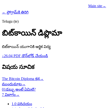
Learn
Teach
Resources
Main site
→
PROGRAMS
← ప్రోగ్రామ్‌కి తిరిగి
Telugu (te)
బిట్‌కాయిన్ డిప్లొమా
బిట్‌కాయిన్ యుగానికి ఆర్థిక విద్య
↓
26.04 PDF డౌన్‌లోడ్ చేయండి
విషయ సూచిక
The Bitcoin Diploma కథ
→
ముందుమాట
→
01
డబ్బు అంటే ఏమిటి?
7 విభాగం
→
1.0
పరిచయం