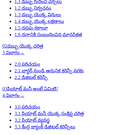
1.1
డబ్బు గురించి చర్చలు
1.2
డబ్బు నిర్వచనం
1.3
డబ్బు యొక్క విధులు
1.4
డబ్బు యొక్క లక్షణాలు
1.5
ధనపు రకాలూ
1.6
ధనానికి సంబంధించిన మానసికత
02
డబ్బు యొక్క చరిత్ర
3 విభాగం
→
2.0
పరిచయం
2.1
బార్టర్ నుండి ఆధునిక కరెన్సీ వరకు
2.2
డిజిటల్ కరెన్సీ
03
ఫియాట్ మనీ అంటే ఏమిటి?
4 విభాగం
→
3.0
పరిచయం
3.1
ఫియాట్ మనీ యొక్క సంక్షిప్త చరిత్ర
3.2
ఫియాట్ వ్యవస్థ
3.3
కేంద్ర బ్యాంక్ డిజిటల్ కరెన్సీలు