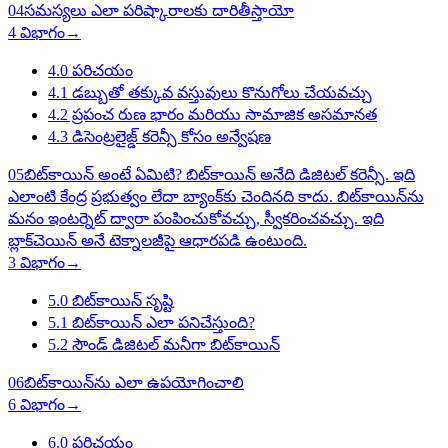
04
సమస్యలు ఎలా పరిష్కారాలకు దారితీస్తాయో
4 విభాగం
→
4.0
పరిచయం
4.1
డబ్బుతో తక్కువ వస్తువులు కొనుగోలు చేయవచ్చు
4.2
ప్రపంచ రుణ భారం మరియు సామాజిక అసమానత
4.3
డిసెంట్రలైజ్డ్ కరెన్సీ కోసం అన్వేషణ
05
బిట్‌కాయిన్ అంటే ఏమిటి? బిట్‌కాయిన్ అనేది డిజిటల్ కరెన్సీ. ఇది
ఎలాంటి కేంద్ర ప్రభుత్వం లేదా బ్యాంక్‌కు చెందినది కాదు. బిట్‌కాయిన్‌ను
మనం ఇంటర్నెట్ ద్వారా పంపించుకోవచ్చు, స్వీకరించవచ్చు. ఇది
బ్లాక్‌చెయిన్ అనే టెక్నాలజీపై ఆధారపడి ఉంటుంది.
3 విభాగం
→
5.0
బిట్‌కాయిన్ సృష్టి
5.1
బిట్‌కాయిన్ ఎలా పనిచేస్తుంది?
5.2
సౌండ్ డిజిటల్ మనీగా బిట్‌కాయిన్
06
బిట్‌కాయిన్‌ను ఎలా ఉపయోగించాలి
6 విభాగం
→
6.0
పరిచయం