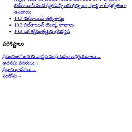
బిట్‌కాయిన్ వంటి క్రిప్టోకరెన్సీలకు భిన్నంగా, పూర్తిగా కేంద్రీకృతంగా
ఉంటాయి.
10.2
బిట్‌కాయిన్ తత్వశాస్త్రం
10.3
బిట్‌కాయిన్ యొక్క లాభాలు
10.4
ఒక శక్తివంతమైన భవిష్యత్
పరిశిష్టాలు
ప్రపంచంలో జరిగిన వాస్తవ సంఘటనల అధ్యయనాలు
→
అదనపు వనరులు
→
ప్రధాన భావనలు
→
పదకోశం
→
Open Source Bitcoin education for everyone.
Home
Learn
Teach
Resources
myfirstbitcoin.org
Programs on GitHub