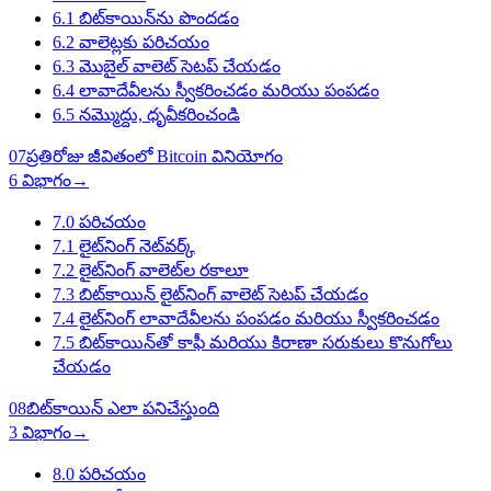
6.1
బిట్‌కాయిన్‌ను పొందడం
6.2
వాలెట్లకు పరిచయం
6.3
మొబైల్ వాలెట్ సెటప్ చేయడం
6.4
లావాదేవీలను స్వీకరించడం మరియు పంపడం
6.5
నమ్మొద్దు, ధృవీకరించండి
07
ప్రతిరోజు జీవితంలో Bitcoin వినియోగం
6 విభాగం
→
7.0
పరిచయం
7.1
లైట్‌నింగ్ నెట్‌వర్క్
7.2
లైట్‌నింగ్ వాలెట్‌ల రకాలూ
7.3
బిట్‌కాయిన్ లైట్‌నింగ్ వాలెట్ సెటప్ చేయడం
7.4
లైట్‌నింగ్ లావాదేవీలను పంపడం మరియు స్వీకరించడం
7.5
బిట్‌కాయిన్‌తో కాఫీ మరియు కిరాణా సరుకులు కొనుగోలు
చేయడం
08
బిట్‌కాయిన్ ఎలా పనిచేస్తుంది
3 విభాగం
→
8.0
పరిచయం