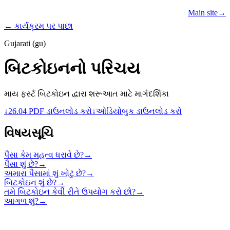
Learn
Teach
Resources
Main site
→
PROGRAMS
← કાર્યક્રમ પર પાછા
Gujarati (gu)
બિટકોઇનનો પરિચય
માય ફર્સ્ટ બિટકોઇન દ્વારા શરૂઆત માટે માર્ગદર્શિકા
↓
26.04 PDF ડાઉનલોડ કરો
↓
ઓડિયોબુક ડાઉનલોડ કરો
વિષયસૂચિ
પૈસા કેમ મહત્વ ધરાવે છે?
→
પૈસા શું છે?
→
અમારા પૈસામાં શું ખોટું છે?
→
બિટકોઇન શું છે?
→
તમે બિટકોઇન કેવી રીતે ઉપયોગ કરો છો?
→
આગળ શું?
→